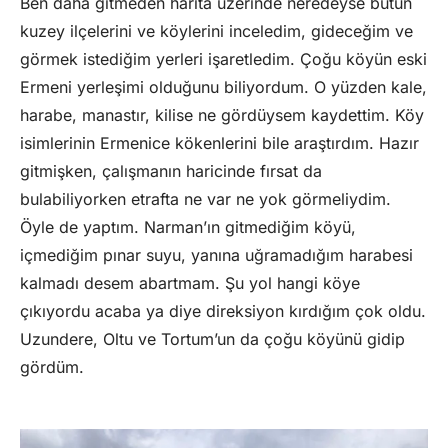
Ben daha gitmeden harita üzerinde neredeyse bütün
kuzey ilçelerini ve köylerini inceledim, gideceğim ve
görmek istediğim yerleri işaretledim. Çoğu köyün eski
Ermeni yerleşimi olduğunu biliyordum. O yüzden kale,
harabe, manastır, kilise ne gördüysem kaydettim. Köy
isimlerinin Ermenice kökenlerini bile araştırdım. Hazır
gitmişken, çalışmanın haricinde fırsat da
bulabiliyorken etrafta ne var ne yok görmeliydim.
Öyle de yaptım. Narman’ın gitmediğim köyü,
içmediğim pınar suyu, yanına uğramadığım harabesi
kalmadı desem abartmam. Şu yol hangi köye
çıkıyordu acaba ya diye direksiyon kırdığım çok oldu.
Uzundere, Oltu ve Tortum’un da çoğu köyünü gidip
gördüm.