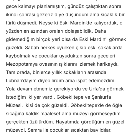
gece kalmayı planlamıştım, gündüz çalıştıktan sonra
ikindi sonrası gezeriz diye düşündüm ama sıcaklık bir
türlü düşmedi. Neyse ki Eski Mardin’de kalıyorduk, o
yüzden en azından oraları dolaşabildik. Daha
gidemediğim birçok yeri olsa da Eski Mardin’i görmek
güzeldi. Sabah herkes uyurken çıkıp eski sokaklarda
kaybolmak ve çocuklar uyuduktan sonra geceleri
Mezopotamya ovasının ışıklarını izlemek harikaydı.
Tam orada, binlerce yıllık sokakların arasında
Lübnan’dayım diyebilirdim ama ispat edemezdim.
Yola devam etmemiz gerekiyordu ve Urfa’da görmek
istediğim iki yer vardı. Göbeklitepe ve Şanlıurfa
Müzesi. İkisi de çok güzeldi. Göbeklitepe’de de öğle
sıcağına kaldık maalesef ama müzeyi görmeseydim
gerçekten üzülürdüm. Hayatımda gördüğüm en güzel
müzeydi. Semra ile çocuklar sıcaktan bayıldılar,