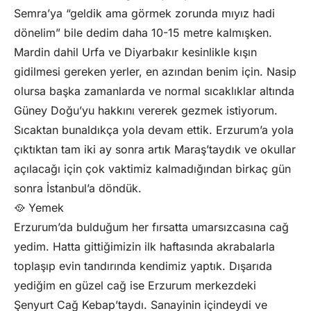
Semra’ya “geldik ama görmek zorunda mıyız hadi
dönelim” bile dedim daha 10-15 metre kalmışken.
Mardin dahil Urfa ve Diyarbakır kesinlikle kışın
gidilmesi gereken yerler, en azından benim için. Nasip
olursa başka zamanlarda ve normal sıcaklıklar altında
Güney Doğu’yu hakkını vererek gezmek istiyorum.
Sıcaktan bunaldıkça yola devam ettik. Erzurum’a yola
çıktıktan tam iki ay sonra artık Maraş’taydık ve okullar
açılacağı için çok vaktimiz kalmadığından birkaç gün
sonra İstanbul’a döndük.
🥘 Yemek
Erzurum’da bulduğum her fırsatta umarsızcasına cağ
yedim. Hatta gittiğimizin ilk haftasında akrabalarla
toplaşıp evin tandırında kendimiz yaptık. Dışarıda
yediğim en güzel cağ ise Erzurum merkezdeki
Şenyurt Cağ Kebap’taydı. Sanayinin içindeydi ve