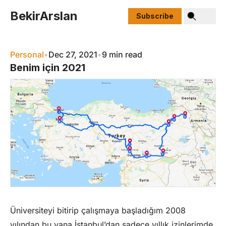
Skip to content
BekirArslan
Subscribe
Personal
•
Dec 27, 2021
•
9 min read
Benim için 2021
Üniversiteyi bitirip çalışmaya başladığım 2008
yılından bu yana İstanbul’dan sadece yıllık izinlerimde