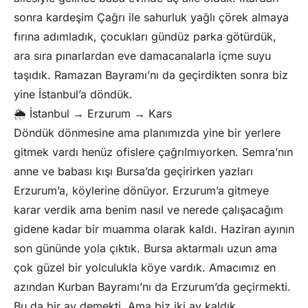
sonra kardeşim Çağrı ile sahurluk yağlı çörek almaya
fırına adımladık, çocukları gündüz parka götürdük,
ara sıra pınarlardan eve damacanalarla içme suyu
taşıdık. Ramazan Bayramı’nı da geçirdikten sonra biz
yine İstanbul’a döndük.
🌦️ İstanbul → Erzurum → Kars
Döndük dönmesine ama planımızda yine bir yerlere
gitmek vardı henüz ofislere çağrılmıyorken. Semra’nın
anne ve babası kışı Bursa’da geçirirken yazları
Erzurum’a, köylerine dönüyor. Erzurum’a gitmeye
karar verdik ama benim nasıl ve nerede çalışacağım
gidene kadar bir muamma olarak kaldı. Haziran ayının
son gününde yola çıktık. Bursa aktarmalı uzun ama
çok güzel bir yolculukla köye vardık. Amacımız en
azından Kurban Bayramı’nı da Erzurum’da geçirmekti.
Bu da bir ay demekti. Ama biz iki ay kaldık,