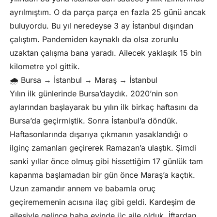
ayrılmıştım. O da parça parça en fazla 25 günü ancak
buluyordu. Bu yıl neredeyse 3 ay İstanbul dışından
çalıştım. Pandemiden kaynaklı da olsa zorunlu
uzaktan çalışma bana yaradı. Ailecek yaklaşık 15 bin
kilometre yol gittik.
🌧️ Bursa → İstanbul → Maraş → İstanbul
Yılın ilk günlerinde Bursa’daydık. 2020’nin son
aylarından başlayarak bu yılın ilk birkaç haftasını da
Bursa’da geçirmiştik. Sonra İstanbul’a döndük.
Haftasonlarında dışarıya çıkmanın yasaklandığı o
ilginç zamanları geçirerek Ramazan’a ulaştık. Şimdi
sanki yıllar önce olmuş gibi hissettiğim 17 günlük tam
kapanma başlamadan bir gün önce Maraş’a kaçtık.
Uzun zamandır annem ve babamla oruç
geçirememenin acısına ilaç gibi geldi. Kardeşim de
ailesiyle gelince baba evinde üç aile olduk. İftardan