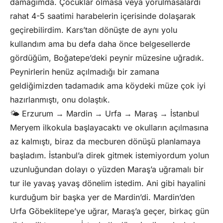
damağımda. Çocuklar olmasa veya yorulmasalardı
rahat 4-5 saatimi harabelerin içerisinde dolaşarak
geçirebilirdim. Kars’tan dönüşte de aynı yolu
kullandım ama bu defa daha önce belgesellerde
gördüğüm, Boğatepe’deki peynir müzesine uğradık.
Peynirlerin henüz açılmadığı bir zamana
geldiğimizden tadamadık ama köydeki müze çok iyi
hazırlanmıştı, onu dolaştık.
🌤️ Erzurum → Mardin → Urfa → Maraş → İstanbul
Meryem ilkokula başlayacaktı ve okulların açılmasına
az kalmıştı, biraz da mecburen dönüşü planlamaya
başladım. İstanbul’a direk gitmek istemiyordum yolun
uzunluğundan dolayı o yüzden Maraş’a uğramalı bir
tur ile yavaş yavaş dönelim istedim. Ani gibi hayalini
kurduğum bir başka yer de Mardin’di. Mardin’den
Urfa Göbeklitepe’ye uğrar, Maraş’a geçer, birkaç gün